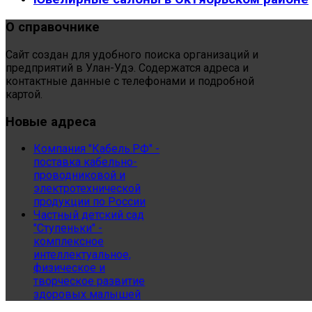
О
справочнике
Сайт создан для удобного поиска организаций и
предприятий в Улан-Удэ. Содержатся адреса и
контактные данные с телефонами и подробной
картой.
Новые
адреса
Компания "Кабель.РФ" -
поставка кабельно-
проводниковой и
электротехнической
продукции по России
Частный детский сад
"Ступеньки" -
комплексное
интеллектуальное,
физическое и
творческое развитие
здоровых малышей