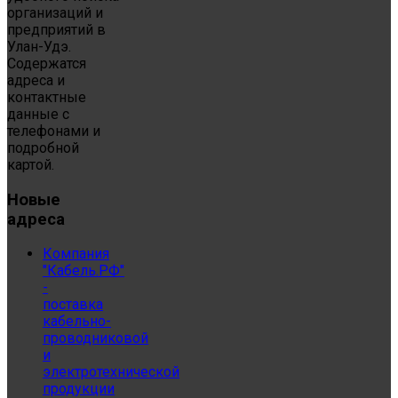
организаций и
предприятий в
Улан-Удэ.
Содержатся
адреса и
контактные
данные с
телефонами и
подробной
картой.
Новые
адреса
Компания
"Кабель.РФ"
-
поставка
кабельно-
проводниковой
и
электротехнической
продукции