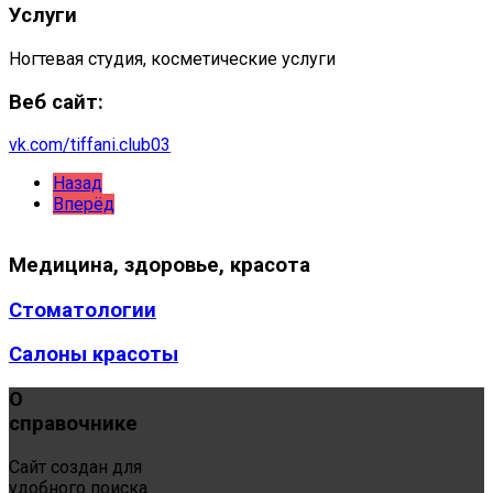
Услуги
Ногтевая студия, косметические услуги
Веб сайт:
vk.com/tiffani.club03
Назад
Вперёд
Медицина,
здоровье, красота
Стоматологии
Салоны красоты
О
справочнике
Сайт создан для
удобного поиска