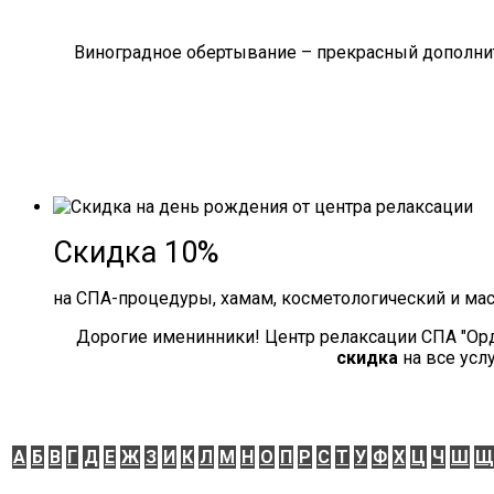
Виноградное обертывание – прекрасный дополнит
Скидка 10%
на СПА-процедуры, хамам, косметологический и ма
Дорогие именинники! Центр релаксации СПА "Ор
скидка
на все усл
А
Б
В
Г
Д
Е
Ж
З
И
К
Л
М
Н
О
П
Р
С
Т
У
Ф
Х
Ц
Ч
Ш
Щ