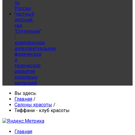
по
России
Частный
детский
сад
"Ступеньки"
-
комплексное
интеллектуальное,
физическое
и
творческое
развитие
здоровых
малышей
Вы здесь:
Главная
/
Салоны красоты
/
Тиффани - клуб красоты
Главная