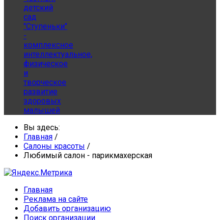
детский
сад
"Ступеньки"
-
комплексное
интеллектуальное,
физическое
и
творческое
развитие
здоровых
малышей
Вы здесь:
Главная
/
Салоны красоты
/
Любимый салон - парикмахерская
Главная
Реклама на сайте
Добавить организацию
Поиск организации