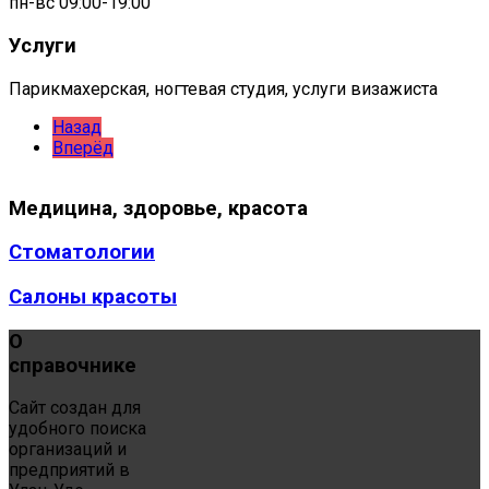
пн-вс 09:00-19:00
Услуги
Парикмахерская, ногтевая студия, услуги визажиста
Назад
Вперёд
Медицина,
здоровье, красота
Стоматологии
Салоны красоты
О
справочнике
Сайт создан для
удобного поиска
организаций и
предприятий в