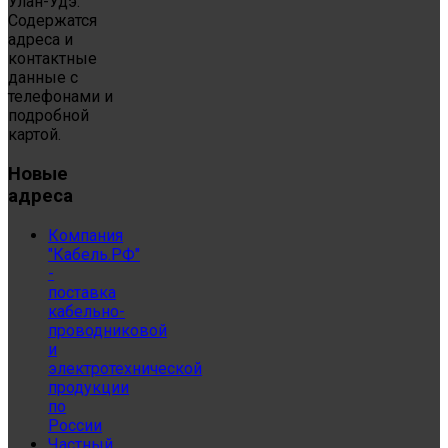
Улан-Удэ.
Содержатся
адреса и
контактные
данные с
телефонами и
подробной
картой.
Новые
адреса
Компания
"Кабель.РФ"
-
поставка
кабельно-
проводниковой
и
электротехнической
продукции
по
России
Частный