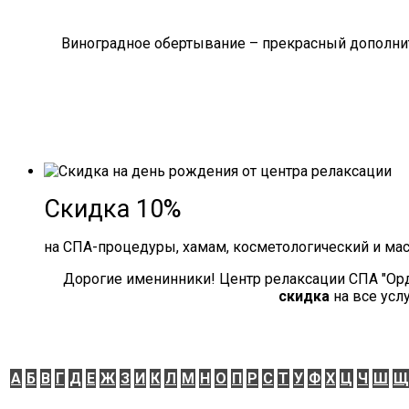
Виноградное обертывание – прекрасный дополнит
Скидка 10%
на СПА-процедуры, хамам, косметологический и ма
Дорогие именинники! Центр релаксации СПА "Ор
скидка
на все усл
А
Б
В
Г
Д
Е
Ж
З
И
К
Л
М
Н
О
П
Р
С
Т
У
Ф
Х
Ц
Ч
Ш
Щ