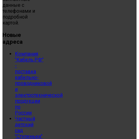
данные с
телефонами и
подробной
картой.
Новые
адреса
Компания
"Кабель.РФ"
-
поставка
кабельно-
проводниковой
и
электротехнической
продукции
по
России
Частный
детский
сад
"Ступеньки"