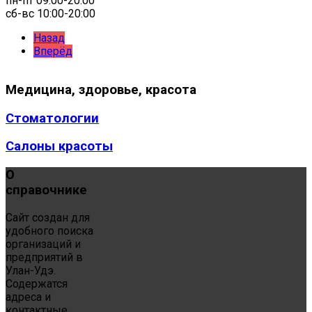
пн-пт 09:00-20:00
сб-вс 10:00-20:00
Назад
Вперёд
Медицина,
здоровье, красота
Стоматологии
Салоны красоты
О
справочнике
Сайт создан для
удобного поиска
организаций и
предприятий в
Улан-Удэ.
Содержатся
адреса и
контактные