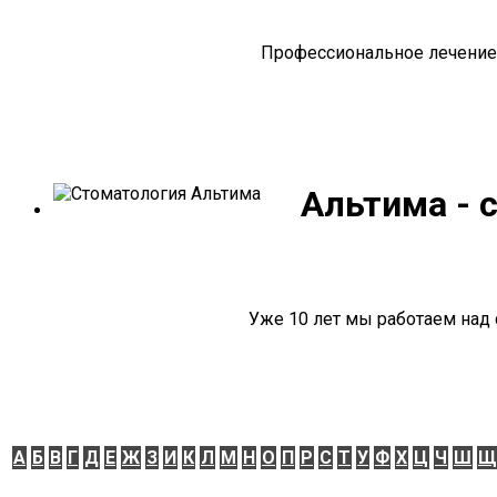
Профессиональное лечение 
Альтима - 
Уже 10 лет мы работаем над 
А
Б
В
Г
Д
Е
Ж
З
И
К
Л
М
Н
О
П
Р
С
Т
У
Ф
Х
Ц
Ч
Ш
Щ