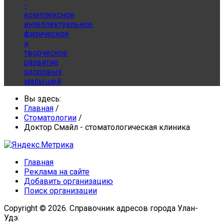
-
комплексное
интеллектуальное,
физическое
и
творческое
развитие
здоровых
малышей
Вы здесь:
Главная
/
Стоматологии
/
Доктор Смайл - стоматологическая клиника
Главная
Реклама на сайте
Добавить организацию
Поиск организации
Copyright © 2026. Справочник адресов города Улан-
Удэ.