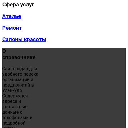
Сфера
услуг
Ателье
Ремонт
Салоны красоты
О
справочнике
Сайт создан для
удобного поиска
организаций и
предприятий в
Улан-Удэ.
Содержатся
адреса и
контактные
данные с
телефонами и
подробной