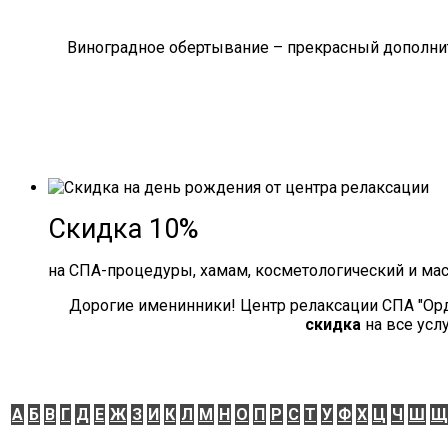
Виноградное обертывание – прекрасный дополнит
Скидка 10%
на СПА-процедуры, хамам, косметологический и ма
Дорогие именинники! Центр релаксации СПА "Ор
скидка
на все усл
А
Б
В
Г
Д
Е
Ж
З
И
К
Л
М
Н
О
П
Р
С
Т
У
Ф
Х
Ц
Ч
Ш
Щ