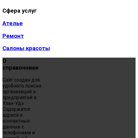
Сфера
услуг
Ателье
Ремонт
Салоны красоты
О
справочнике
Сайт создан для
удобного поиска
организаций и
предприятий в
Улан-Удэ.
Содержатся
адреса и
контактные
данные с
телефонами и