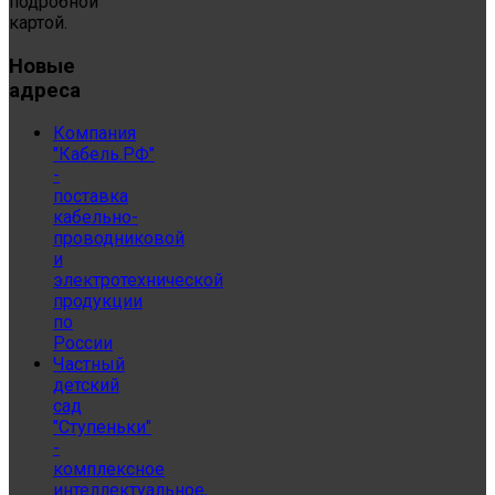
подробной
картой.
Новые
адреса
Компания
"Кабель.РФ"
-
поставка
кабельно-
проводниковой
и
электротехнической
продукции
по
России
Частный
детский
сад
"Ступеньки"
-
комплексное
интеллектуальное,