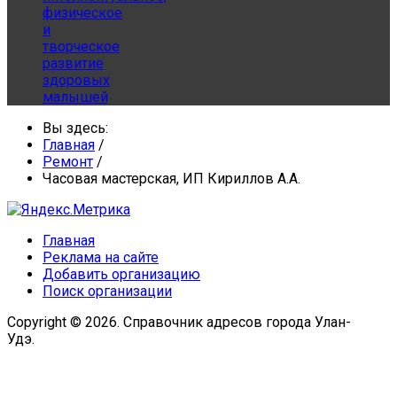
физическое
и
творческое
развитие
здоровых
малышей
Вы здесь:
Главная
/
Ремонт
/
Часовая мастерская, ИП Кириллов А.А.
Главная
Реклама на сайте
Добавить организацию
Поиск организации
Copyright © 2026. Справочник адресов города Улан-
Удэ.