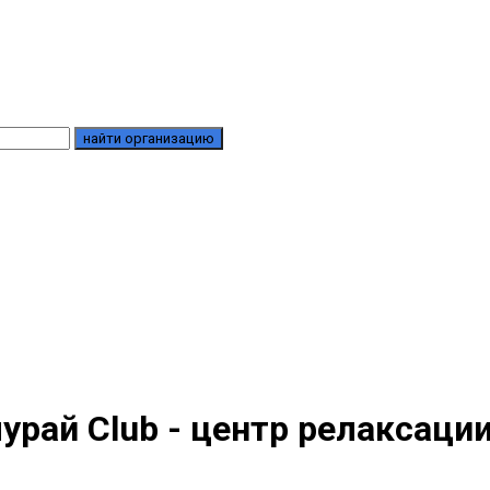
найти организацию
урай Club - центр релаксаци