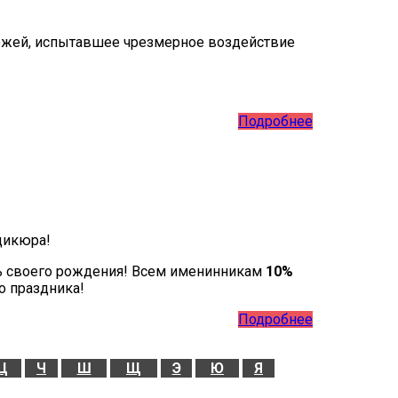
кожей, испытавшее чрезмерное воздействие
Подробнее
дикюра!
ь своего рождения! Всем именинникам
10%
о праздника!
Подробнее
Ц
Ч
Ш
Щ
Э
Ю
Я