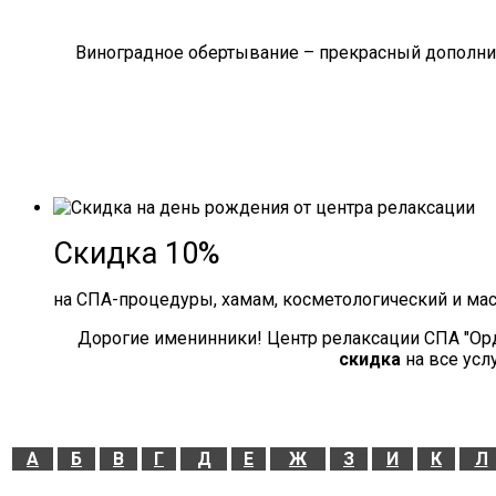
Виноградное обертывание – прекрасный дополнит
Скидка 10%
на СПА-процедуры, хамам, косметологический и ма
Дорогие именинники! Центр релаксации СПА "Ор
скидка
на все усл
А
Б
В
Г
Д
Е
Ж
З
И
К
Л