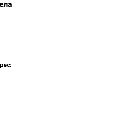
тела
рес: