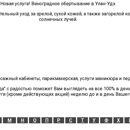
Новая услуга! Виноградное обертывание в Улан-Удэ.
ельный уход за зрелой, сухой кожей, а также загорелой 
солнечных лучей.
ссажный кабинеты, парикмахерская, услуги маникюра и пе
да" с радостью поможет Вам выглядеть на все 100% в ден
уги (кроме действующих акций) неделю до и в день Вашег
М
Н
О
П
Р
С
Т
У
Ф
Х