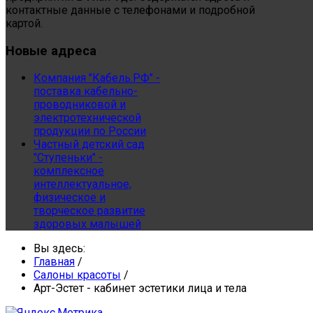
контактные данные с телефонами и подробной
картой.
Новые
адреса
Компания "Кабель.РФ" -
поставка кабельно-
проводниковой и
электротехнической
продукции по России
Частный детский сад
"Ступеньки" -
комплексное
интеллектуальное,
физическое и
творческое развитие
здоровых малышей
Вы здесь:
Главная
/
Салоны красоты
/
Арт-Эстет - кабинет эстетики лица и тела