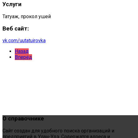
Услуги
Татуаж, прокол ушей
Веб сайт:
vk.com/uutatuirovka
Назад
Вперёд
О
справочнике
Сайт создан для удобного поиска организаций и
предприятий в Улан-Удэ. Содержатся адреса и