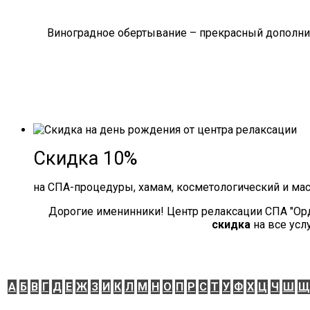
Виноградное обертывание – прекрасный дополнит
Скидка 10%
на СПА-процедуры, хамам, косметологический и ма
Дорогие именинники! Центр релаксации СПА "Ор
скидка
на все усл
А
Б
В
Г
Д
Е
Ж
З
И
К
Л
М
Н
О
П
Р
С
Т
У
Ф
Х
Ц
Ч
Ш
Щ