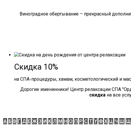
Виноградное обертывание – прекрасный дополнит
Скидка 10%
на СПА-процедуры, хамам, косметологический и ма
Дорогие именинники! Центр релаксации СПА "Ор
скидка
на все усл
А
Б
В
Г
Д
Е
Ж
З
И
К
Л
М
Н
О
П
Р
С
Т
У
Ф
Х
Ц
Ч
Ш
Щ