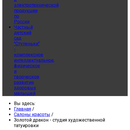
электротехнической
продукции
по
России
Частный
детский
сад
"Ступеньки"
-
комплексное
интеллектуальное,
физическое
и
творческое
развитие
здоровых
малышей
Вы здесь:
Главная
/
Салоны красоты
/
Золотой дракон - студия художественной
татуировки