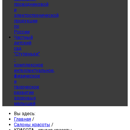
проводниковой
и
электротехнической
продукции
по
России
Частный
детский
сад
"Ступеньки"
-
комплексное
интеллектуальное,
физическое
и
творческое
развитие
здоровых
малышей
Вы здесь:
Главная
/
Салоны красоты
/