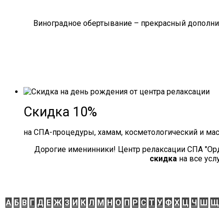
Виноградное обертывание – прекрасный дополнит
Скидка 10%
на СПА-процедуры, хамам, косметологический и ма
Дорогие именинники! Центр релаксации СПА "Ор
скидка
на все усл
А
Б
В
Г
Д
Е
Ж
З
И
К
Л
М
Н
О
П
Р
С
Т
У
Ф
Х
Ц
Ч
Ш
Щ