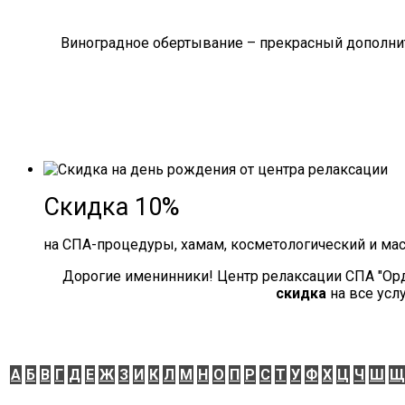
Виноградное обертывание – прекрасный дополнит
Скидка 10%
на СПА-процедуры, хамам, косметологический и ма
Дорогие именинники! Центр релаксации СПА "Ор
скидка
на все усл
А
Б
В
Г
Д
Е
Ж
З
И
К
Л
М
Н
О
П
Р
С
Т
У
Ф
Х
Ц
Ч
Ш
Щ