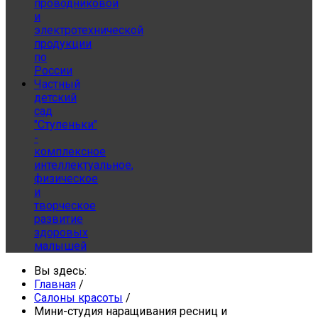
проводниковой
и
электротехнической
продукции
по
России
Частный
детский
сад
"Ступеньки"
-
комплексное
интеллектуальное,
физическое
и
творческое
развитие
здоровых
малышей
Вы здесь:
Главная
/
Салоны красоты
/
Мини-студия наращивания ресниц и