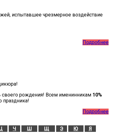
кожей, испытавшее чрезмерное воздействие
Подробнее
дикюра!
ь своего рождения! Всем именинникам
10%
о праздника!
Подробнее
Ц
Ч
Ш
Щ
Э
Ю
Я