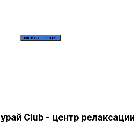
найти организацию
урай Club - центр релаксаци