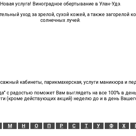
Новая услуга! Виноградное обертывание в Улан-Удэ.
ельный уход за зрелой, сухой кожей, а также загорелой 
солнечных лучей.
ссажный кабинеты, парикмахерская, услуги маникюра и пе
да" с радостью поможет Вам выглядеть на все 100% в ден
уги (кроме действующих акций) неделю до и в день Вашег
М
Н
О
П
Р
С
Т
У
Ф
Х