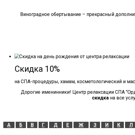
Виноградное обертывание – прекрасный дополнит
Скидка 10%
на СПА-процедуры, хамам, косметологический и ма
Дорогие именинники! Центр релаксации СПА "Ор
скидка
на все усл
А
Б
В
Г
Д
Е
Ж
З
И
К
Л