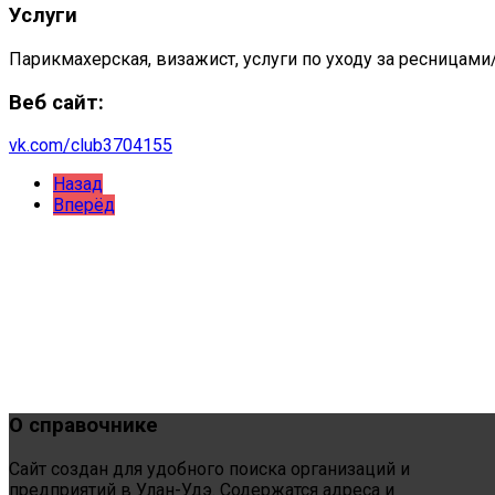
Услуги
Парикмахерская, визажист, услуги по уходу за ресницам
Веб сайт:
vk.com/club3704155
Назад
Вперёд
О
справочнике
Сайт создан для удобного поиска организаций и
предприятий в Улан-Удэ. Содержатся адреса и