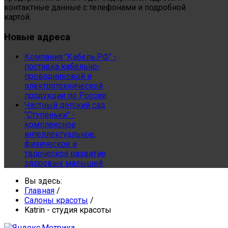
контактные данные с телефонами и подробной
картой.
Новые
адреса
Компания "Кабель.РФ" -
поставка кабельно-
проводниковой и
электротехнической
продукции по России
Частный детский сад
"Ступеньки" -
комплексное
интеллектуальное,
физическое и
творческое развитие
здоровых малышей
Вы здесь:
Главная
/
Салоны красоты
/
Katrin - студия красоты