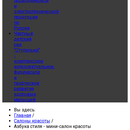
проводниковой
и
электротехнической
продукции
по
России
Частный
детский
сад
"Ступеньки"
-
комплексное
интеллектуальное,
физическое
и
творческое
развитие
здоровых
малышей
Вы здесь:
Главная
/
Салоны красоты
/
Азбука стиля - мини-салон красоты