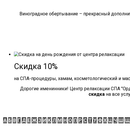
Виноградное обертывание – прекрасный дополнит
Скидка 10%
на СПА-процедуры, хамам, косметологический и ма
Дорогие именинники! Центр релаксации СПА "Ор
скидка
на все усл
А
Б
В
Г
Д
Е
Ж
З
И
К
Л
М
Н
О
П
Р
С
Т
У
Ф
Х
Ц
Ч
Ш
Щ