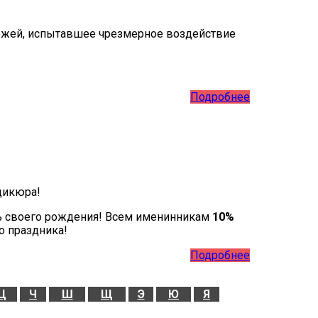
кожей, испытавшее чрезмерное воздействие
Подробнее
дикюра!
ь своего рождения! Всем именинникам
10%
о праздника!
Подробнее
Ц
Ч
Ш
Щ
Э
Ю
Я