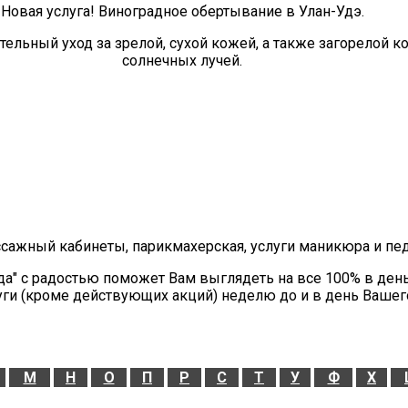
Новая услуга! Виноградное обертывание в Улан-Удэ.
ельный уход за зрелой, сухой кожей, а также загорелой 
солнечных лучей.
ссажный кабинеты, парикмахерская, услуги маникюра и пе
да" с радостью поможет Вам выглядеть на все 100% в ден
уги (кроме действующих акций) неделю до и в день Вашег
М
Н
О
П
Р
С
Т
У
Ф
Х