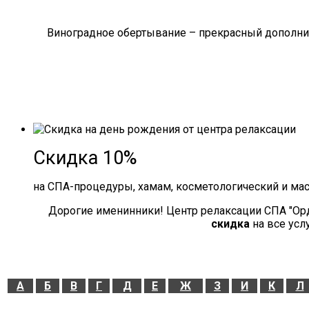
Виноградное обертывание – прекрасный дополнит
Скидка 10%
на СПА-процедуры, хамам, косметологический и ма
Дорогие именинники! Центр релаксации СПА "Ор
скидка
на все усл
А
Б
В
Г
Д
Е
Ж
З
И
К
Л