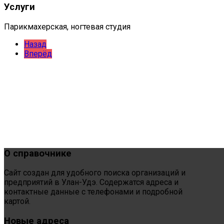
Услуги
Парикмахерская, ногтевая студия
Назад
Вперёд
О
справочнике
Сайт создан для удобного поиска организаций и
предприятий в Улан-Удэ. Содержатся адреса и
контактные данные с телефонами и подробной
картой.
Новые
адреса