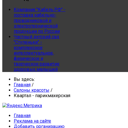
Компания "Кабель.РФ" -
поставка кабельно-
проводниковой и
электротехнической
продукции по России
Частный детский сад
"Ступеньки" -
комплексное
интеллектуальное,
физическое и
творческое развитие
здоровых малышей
Вы здесь:
Главная
/
Салоны красоты
/
Квартал - парикмахерская
Главная
Реклама на сайте
Добавить организацию