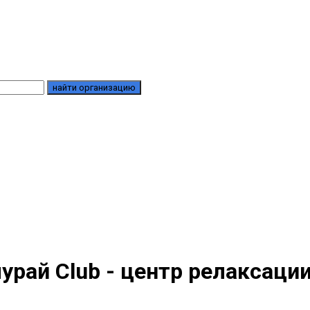
найти организацию
урай Club - центр релаксаци