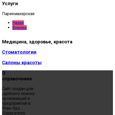
Услуги
Парикмахерская
Назад
Вперёд
Медицина,
здоровье, красота
Стоматологии
Салоны красоты
О
справочнике
Сайт создан для
удобного поиска
организаций и
предприятий в
Улан-Удэ.
Содержатся