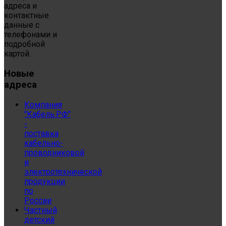
адреса и
контактные
данные с
телефонами и
подробной
картой.
Новые
адреса
Компания
"Кабель.РФ"
-
поставка
кабельно-
проводниковой
и
электротехнической
продукции
по
России
Частный
детский