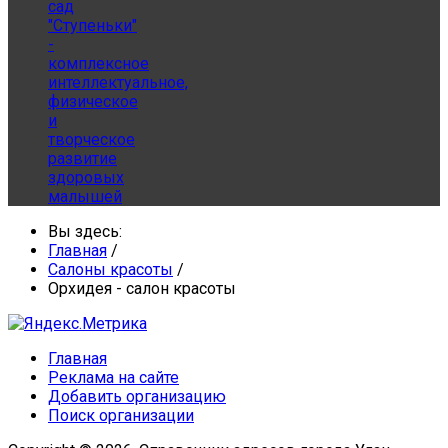
сад
"Ступеньки"
-
комплексное
интеллектуальное,
физическое
и
творческое
развитие
здоровых
малышей
Вы здесь:
Главная
/
Салоны красоты
/
Орхидея - салон красоты
Главная
Реклама на сайте
Добавить организацию
Поиск организации