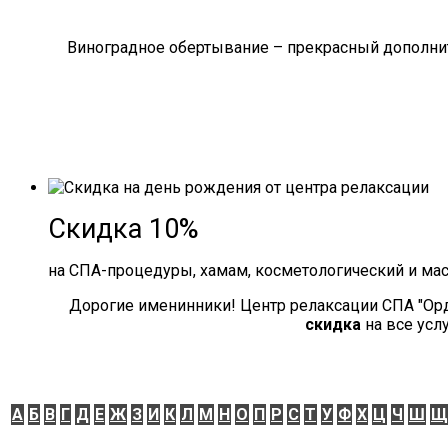
Виноградное обертывание – прекрасный дополнит
Скидка 10%
на СПА-процедуры, хамам, косметологический и ма
Дорогие именинники! Центр релаксации СПА "Ор
скидка
на все усл
А
Б
В
Г
Д
Е
Ж
З
И
К
Л
М
Н
О
П
Р
С
Т
У
Ф
Х
Ц
Ч
Ш
Щ