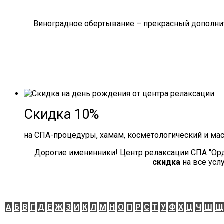
Виноградное обертывание – прекрасный дополнит
Скидка 10%
на СПА-процедуры, хамам, косметологический и ма
Дорогие именинники! Центр релаксации СПА "Ор
скидка
на все усл
А
Б
В
Г
Д
Е
Ж
З
И
К
Л
М
Н
О
П
Р
С
Т
У
Ф
Х
Ц
Ч
Ш
Щ