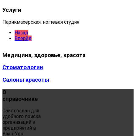
Услуги
Парикмахерская, ногтевая студия
Назад
Вперёд
Медицина,
здоровье, красота
Стоматологии
Салоны красоты
О
справочнике
Сайт создан для
удобного поиска
организаций и
предприятий в
Улан-Удэ.