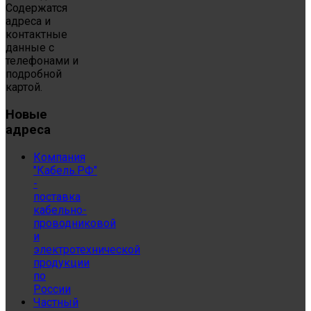
Содержатся
адреса и
контактные
данные с
телефонами и
подробной
картой.
Новые
адреса
Компания
"Кабель.РФ"
-
поставка
кабельно-
проводниковой
и
электротехнической
продукции
по
России
Частный