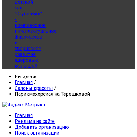
детский
сад
"Ступеньки"
-
комплексное
интеллектуальное,
физическое
и
творческое
развитие
здоровых
малышей
Вы здесь:
Главная
/
Салоны красоты
/
Парикмахерская на Терешковой
Главная
Реклама на сайте
Добавить организацию
Поиск организации