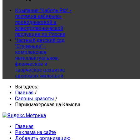
Компания "Кабель.РФ" -
поставка кабельно-
проводниковой и
электротехнической
продукции по России
Частный детский сад
"Ступеньки" -
комплексное
интеллектуальное,
физическое и
творческое развитие
здоровых малышей
Вы здесь:
Главная
/
Салоны красоты
/
Парикмахерская на Камова
Главная
Реклама на сайте
Добавить организацию