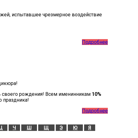
кожей, испытавшее чрезмерное воздействие
Подробнее
дикюра!
ь своего рождения! Всем именинникам
10%
о праздника!
Подробнее
Ц
Ч
Ш
Щ
Э
Ю
Я