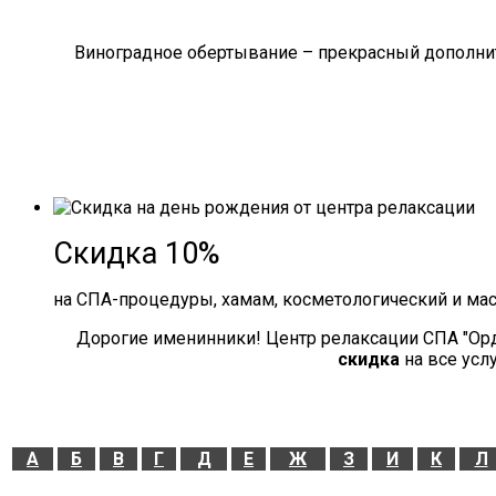
Виноградное обертывание – прекрасный дополнит
Скидка 10%
на СПА-процедуры, хамам, косметологический и ма
Дорогие именинники! Центр релаксации СПА "Ор
скидка
на все усл
А
Б
В
Г
Д
Е
Ж
З
И
К
Л