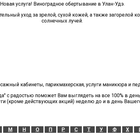
Новая услуга! Виноградное обертывание в Улан-Удэ.
ельный уход за зрелой, сухой кожей, а также загорелой 
солнечных лучей.
ссажный кабинеты, парикмахерская, услуги маникюра и пе
да" с радостью поможет Вам выглядеть на все 100% в ден
уги (кроме действующих акций) неделю до и в день Вашег
М
Н
О
П
Р
С
Т
У
Ф
Х