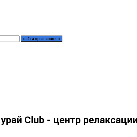
найти организацию
урай Club - центр релаксаци