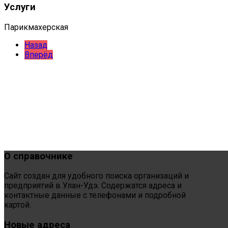
Услуги
Парикмахерская
Назад
Вперёд
О
справочнике
Сайт создан для удобного поиска организаций и
предприятий в Улан-Удэ. Содержатся адреса и
контактные данные с телефонами и подробной
картой.
Новые
адреса