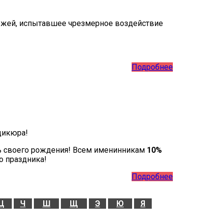
кожей, испытавшее чрезмерное воздействие
Подробнее
дикюра!
ь своего рождения! Всем именинникам
10%
о праздника!
Подробнее
Ц
Ч
Ш
Щ
Э
Ю
Я