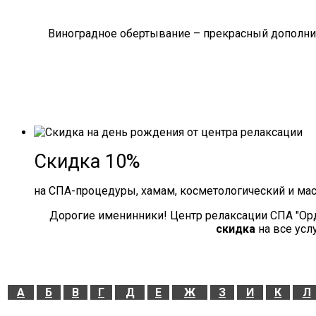
Виноградное обертывание – прекрасный дополнит
Скидка 10%
на СПА-процедуры, хамам, косметологический и ма
Дорогие именинники! Центр релаксации СПА "Ор
скидка
на все усл
А
Б
В
Г
Д
Е
Ж
З
И
К
Л