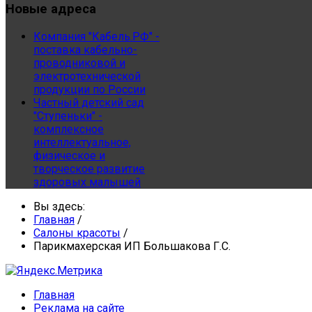
Новые
адреса
Компания "Кабель.РФ" -
поставка кабельно-
проводниковой и
электротехнической
продукции по России
Частный детский сад
"Ступеньки" -
комплексное
интеллектуальное,
физическое и
творческое развитие
здоровых малышей
Вы здесь:
Главная
/
Салоны красоты
/
Парикмахерская ИП Большакова Г.С.
Главная
Реклама на сайте