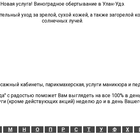
Новая услуга! Виноградное обертывание в Улан-Удэ.
ельный уход за зрелой, сухой кожей, а также загорелой 
солнечных лучей.
ссажный кабинеты, парикмахерская, услуги маникюра и пе
да" с радостью поможет Вам выглядеть на все 100% в ден
уги (кроме действующих акций) неделю до и в день Вашег
М
Н
О
П
Р
С
Т
У
Ф
Х