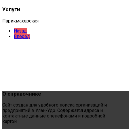
Услуги
Парикмахерская
Назад
Вперёд
О
справочнике
Сайт создан для удобного поиска организаций и
предприятий в Улан-Удэ. Содержатся адреса и
контактные данные с телефонами и подробной
картой.