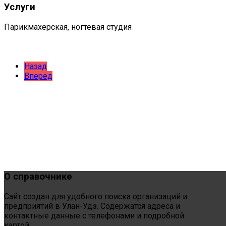
Услуги
Парикмахерская, ногтевая студия
Назад
Вперёд
О
справочнике
Сайт создан для удобного поиска организаций и
предприятий в Улан-Удэ. Содержатся адреса и
контактные данные с телефонами и подробной
картой.