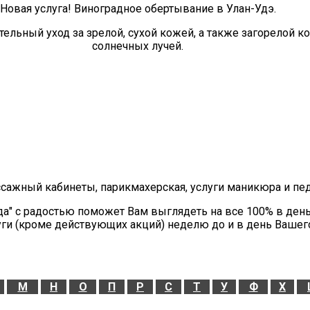
Новая услуга! Виноградное обертывание в Улан-Удэ.
ельный уход за зрелой, сухой кожей, а также загорелой 
солнечных лучей.
ссажный кабинеты, парикмахерская, услуги маникюра и пе
да" с радостью поможет Вам выглядеть на все 100% в ден
уги (кроме действующих акций) неделю до и в день Вашег
М
Н
О
П
Р
С
Т
У
Ф
Х