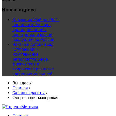
Новые
адреса
Компания "Кабель.РФ" -
поставка кабельно-
проводниковой и
электротехнической
продукции по России
Частный детский сад
"Ступеньки" -
комплексное
интеллектуальное,
физическое и
творческое развитие
здоровых малышей
Вы здесь:
Главная
/
Салоны красоты
/
Флэр - парикмахерская
Главная