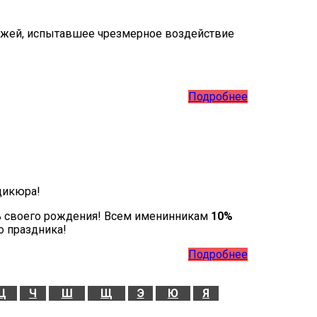
кожей, испытавшее чрезмерное воздействие
Подробнее
дикюра!
ь своего рождения! Всем именинникам
10%
о праздника!
Подробнее
Ц
Ч
Ш
Щ
Э
Ю
Я