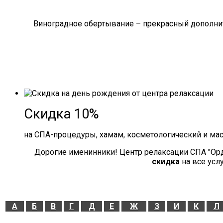
Виноградное обертывание – прекрасный дополнит
Скидка 10%
на СПА-процедуры, хамам, косметологический и ма
Дорогие именинники! Центр релаксации СПА "Ор
скидка
на все усл
А
Б
В
Г
Д
Е
Ж
З
И
К
Л