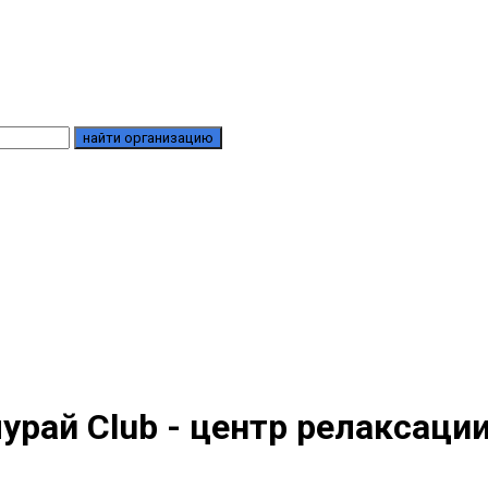
найти организацию
урай Club - центр релаксаци