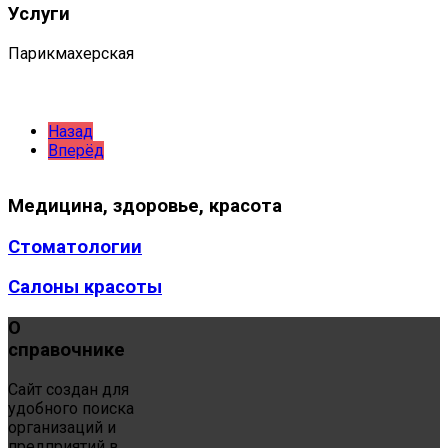
Услуги
Парикмахерская
Назад
Вперёд
Медицина,
здоровье, красота
Стоматологии
Салоны красоты
О
справочнике
Сайт создан для
удобного поиска
организаций и
предприятий в