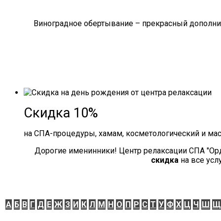
Виноградное обертывание – прекрасный дополнит
Скидка 10%
на СПА-процедуры, хамам, косметологический и ма
Дорогие именинники! Центр релаксации СПА "Ор
скидка
на все усл
А
Б
В
Г
Д
Е
Ж
З
И
К
Л
М
Н
О
П
Р
С
Т
У
Ф
Х
Ц
Ч
Ш
Щ