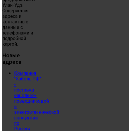
Улан-Удэ.
Содержатся
адреса и
контактные
данные с
телефонами и
подробной
картой.
Новые
адреса
Компания
"Кабель.РФ"
-
поставка
кабельно-
проводниковой
и
электротехнической
продукции
по
России