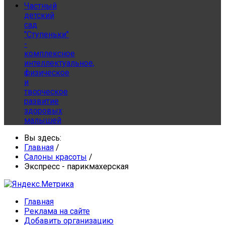
Частный
детский
сад
"Ступеньки"
-
комплексное
интеллектуальное,
физическое
и
творческое
развитие
здоровых
малышей
Вы здесь:
Главная
/
Салоны красоты
/
Экспресс - парикмахерская
Главная
Реклама на сайте
Добавить организацию