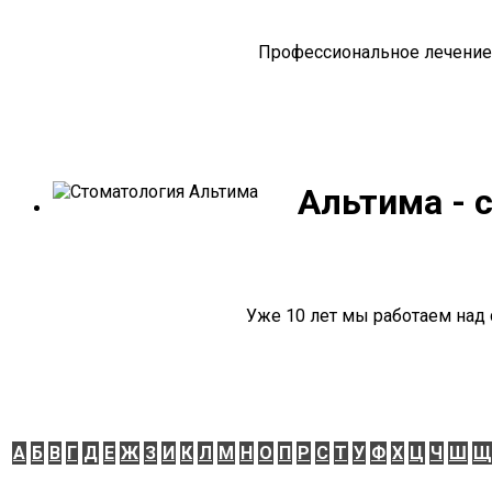
Профессиональное лечение 
Альтима - 
Уже 10 лет мы работаем над 
А
Б
В
Г
Д
Е
Ж
З
И
К
Л
М
Н
О
П
Р
С
Т
У
Ф
Х
Ц
Ч
Ш
Щ