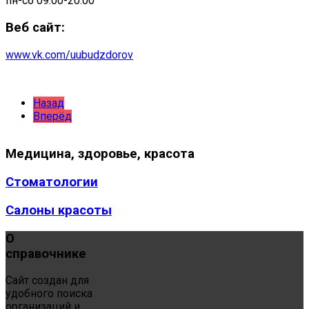
пн-сб 09:00-20:00
Веб сайт:
www.vk.com/uubudzdorov
Назад
Вперёд
Медицина,
здоровье, красота
Стоматологии
Салоны красоты
О
справочнике
Сайт создан для
удобного поиска
организаций и