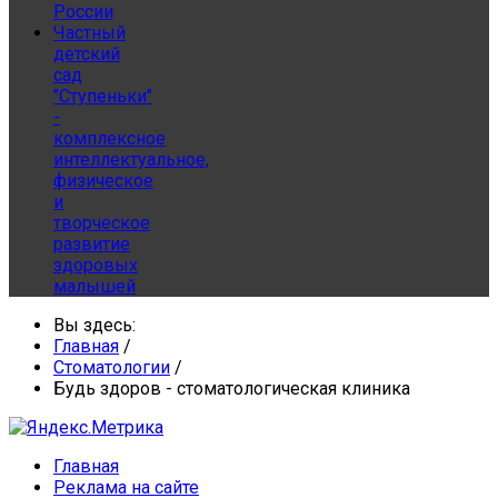
России
Частный
детский
сад
"Ступеньки"
-
комплексное
интеллектуальное,
физическое
и
творческое
развитие
здоровых
малышей
Вы здесь:
Главная
/
Стоматологии
/
Будь здоров - стоматологическая клиника
Главная
Реклама на сайте