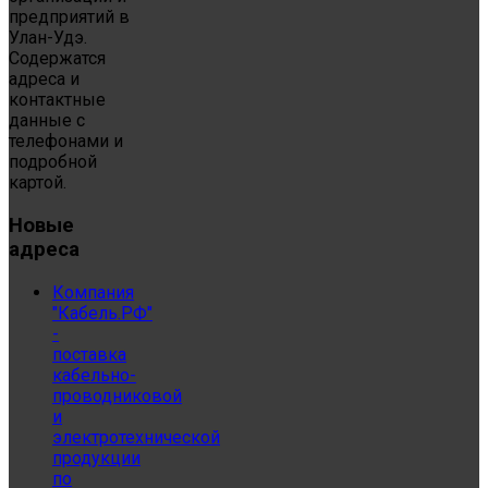
предприятий в
Улан-Удэ.
Содержатся
адреса и
контактные
данные с
телефонами и
подробной
картой.
Новые
адреса
Компания
"Кабель.РФ"
-
поставка
кабельно-
проводниковой
и
электротехнической
продукции
по