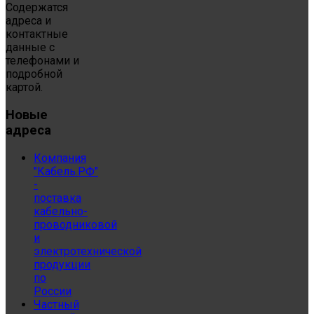
Содержатся
адреса и
контактные
данные с
телефонами и
подробной
картой.
Новые
адреса
Компания
"Кабель.РФ"
-
поставка
кабельно-
проводниковой
и
электротехнической
продукции
по
России
Частный