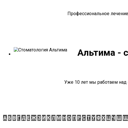
Профессиональное лечение 
Альтима - 
Уже 10 лет мы работаем над 
А
Б
В
Г
Д
Е
Ж
З
И
К
Л
М
Н
О
П
Р
С
Т
У
Ф
Х
Ц
Ч
Ш
Щ