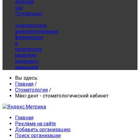
детский
сад
"Ступеньки"
-
комплексное
интеллектуальное,
физическое
и
творческое
развитие
здоровых
малышей
Вы здесь:
Главная
/
Стоматологии
/
Maxi-дент - стоматологический кабинет
Главная
Реклама на сайте
Добавить организацию
Поиск организации