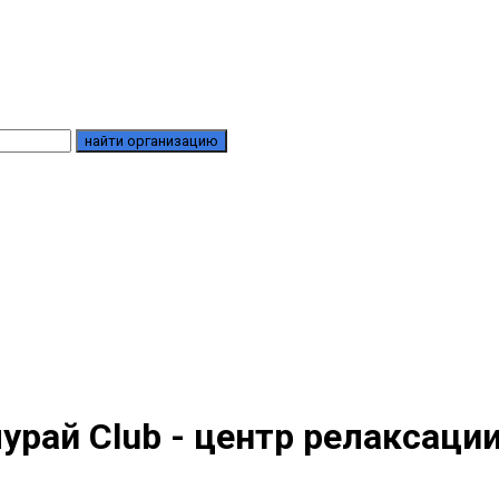
найти организацию
урай Club - центр релаксаци