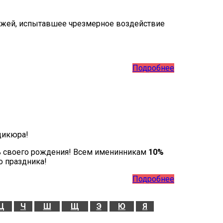
кожей, испытавшее чрезмерное воздействие
Подробнее
дикюра!
ь своего рождения! Всем именинникам
10%
о праздника!
Подробнее
Ц
Ч
Ш
Щ
Э
Ю
Я