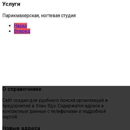
Услуги
Парикмахерская, ногтевая студия
Назад
Вперёд
О
справочнике
Сайт создан для удобного поиска организаций и
предприятий в Улан-Удэ. Содержатся адреса и
контактные данные с телефонами и подробной
картой.
Новые
адреса