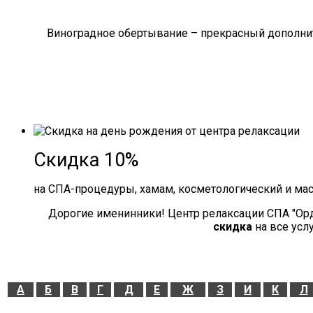
Виноградное обертывание – прекрасный дополнит
Скидка 10%
на СПА-процедуры, хамам, косметологический и ма
Дорогие именинники! Центр релаксации СПА "Ор
скидка
на все усл
А
Б
В
Г
Д
Е
Ж
З
И
К
Л