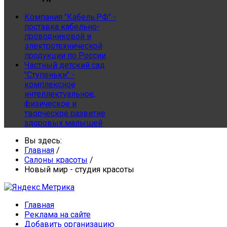
Компания "Кабель.РФ" -
поставка кабельно-
проводниковой и
электротехнической
продукции по России
Частный детский сад
"Ступеньки" -
комплексное
интеллектуальное,
физическое и
творческое развитие
здоровых малышей
Вы здесь:
Главная
/
Салоны красоты
/
Новый мир - студия красоты
Главная
Реклама на сайте
Добавить организацию