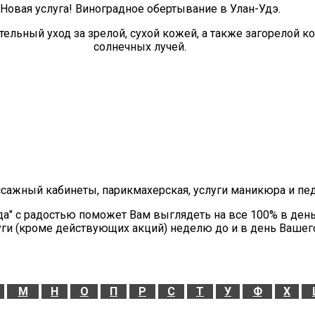
Новая услуга! Виноградное обертывание в Улан-Удэ.
ельный уход за зрелой, сухой кожей, а также загорелой 
солнечных лучей.
ссажный кабинеты, парикмахерская, услуги маникюра и пе
да" с радостью поможет Вам выглядеть на все 100% в ден
уги (кроме действующих акций) неделю до и в день Вашег
М
Н
О
П
Р
С
Т
У
Ф
Х