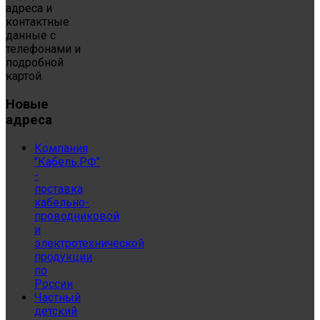
адреса и
контактные
данные с
телефонами и
подробной
картой.
Новые
адреса
Компания
"Кабель.РФ"
-
поставка
кабельно-
проводниковой
и
электротехнической
продукции
по
России
Частный
детский