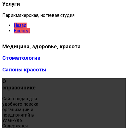
Услуги
Парикмахерская, ногтевая студия
Назад
Вперёд
Медицина,
здоровье, красота
Стоматологии
Салоны красоты
О
справочнике
Сайт создан для
удобного поиска
организаций и
предприятий в
Улан-Удэ.
Содержатся