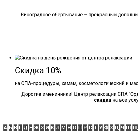
Виноградное обертывание – прекрасный дополнит
Скидка 10%
на СПА-процедуры, хамам, косметологический и ма
Дорогие именинники! Центр релаксации СПА "Ор
скидка
на все усл
А
Б
В
Г
Д
Е
Ж
З
И
К
Л
М
Н
О
П
Р
С
Т
У
Ф
Х
Ц
Ч
Ш
Щ