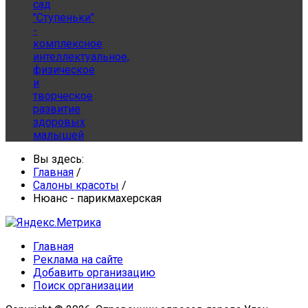
сад
"Ступеньки"
-
комплексное
интеллектуальное,
физическое
и
творческое
развитие
здоровых
малышей
Вы здесь:
Главная
/
Салоны красоты
/
Нюанс - парикмахерская
Главная
Реклама на сайте
Добавить организацию
Поиск организации