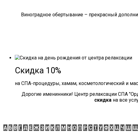
Виноградное обертывание – прекрасный дополнит
Скидка 10%
на СПА-процедуры, хамам, косметологический и ма
Дорогие именинники! Центр релаксации СПА "Ор
скидка
на все усл
А
Б
В
Г
Д
Е
Ж
З
И
К
Л
М
Н
О
П
Р
С
Т
У
Ф
Х
Ц
Ч
Ш
Щ