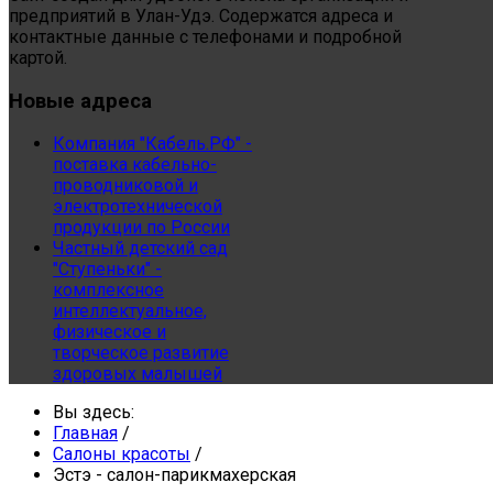
предприятий в Улан-Удэ. Содержатся адреса и
контактные данные с телефонами и подробной
картой.
Новые
адреса
Компания "Кабель.РФ" -
поставка кабельно-
проводниковой и
электротехнической
продукции по России
Частный детский сад
"Ступеньки" -
комплексное
интеллектуальное,
физическое и
творческое развитие
здоровых малышей
Вы здесь:
Главная
/
Салоны красоты
/
Эстэ - салон-парикмахерская