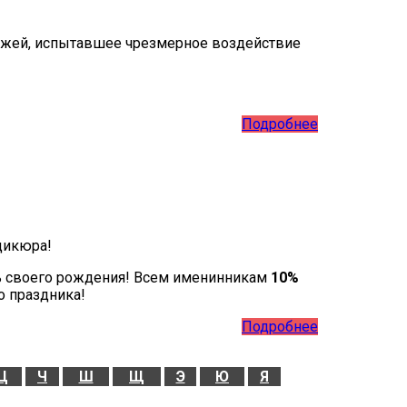
кожей, испытавшее чрезмерное воздействие
Подробнее
дикюра!
ь своего рождения! Всем именинникам
10%
о праздника!
Подробнее
Ц
Ч
Ш
Щ
Э
Ю
Я