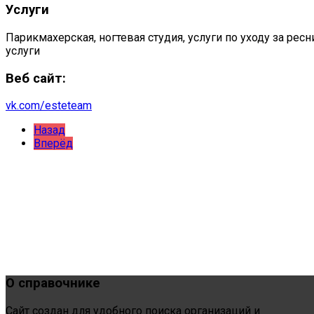
Услуги
Парикмахерская, ногтевая студия, услуги по уходу за ре
услуги
Веб сайт:
vk.com/esteteam
Назад
Вперёд
О
справочнике
Сайт создан для удобного поиска организаций и