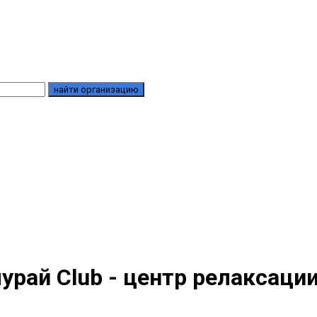
найти организацию
урай Club - центр релаксаци