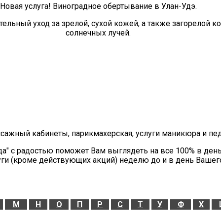
Новая услуга! Виноградное обертывание в Улан-Удэ.
ельный уход за зрелой, сухой кожей, а также загорелой 
солнечных лучей.
ссажный кабинеты, парикмахерская, услуги маникюра и пе
да" с радостью поможет Вам выглядеть на все 100% в ден
уги (кроме действующих акций) неделю до и в день Вашег
М
Н
О
П
Р
С
Т
У
Ф
Х