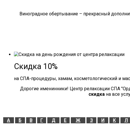
Виноградное обертывание – прекрасный дополнит
Скидка 10%
на СПА-процедуры, хамам, косметологический и ма
Дорогие именинники! Центр релаксации СПА "Ор
скидка
на все усл
А
Б
В
Г
Д
Е
Ж
З
И
К
Л